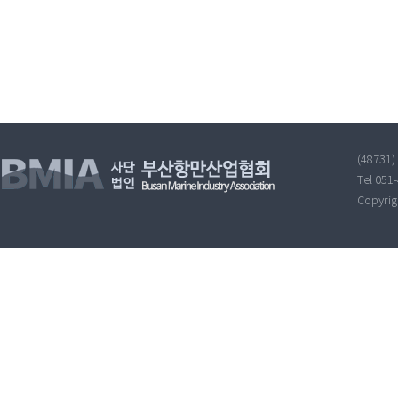
(48731
Tel 051
Copyri