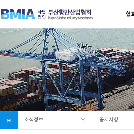
협회안내
공지사항
협
업무소개
선발공고
항만시설소개
회원사안내
소식정보
소식정보
공지사항