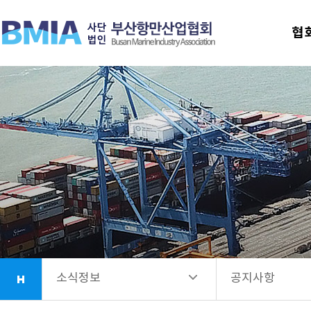
협회안내
공지사항
협
업무소개
선발공고
항만시설소개
회원사안내
소식정보
소식정보
공지사항