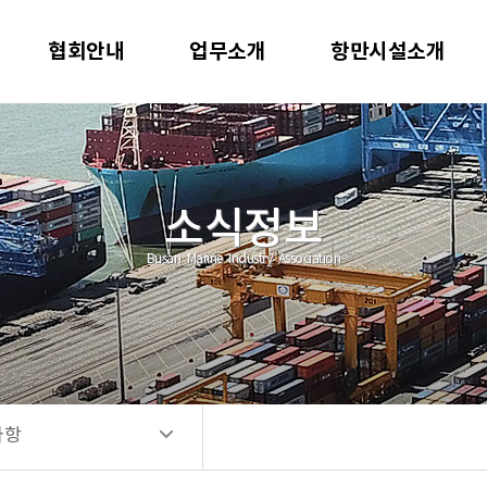
사항
협회안내
업무소개
항만시설소개
공고
소식정보
Busan Marine Industry Association
사항