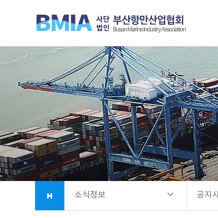
협회안내
공지
업무소개
선발
항만시설소개
회원사안내
소식정보
소식정보
공지