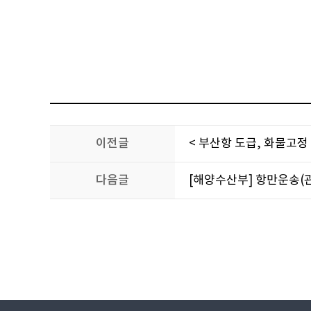
이전글
< 부산항 도급, 화물고정
다음글
[해양수산부] 항만운송(관