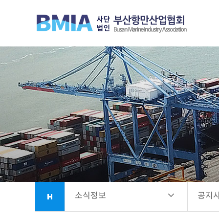
협회안내
공지
업무소개
선발
항만시설소개
회원사안내
소식정보
소식정보
공지