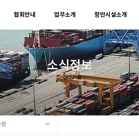
사항
협회안내
업무소개
항만시설소개
공고
소식정보
Busan Marine Industry Association
사항