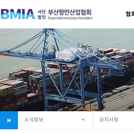
협회안내
공지사항
협
업무소개
선발공고
항만시설소개
회원사안내
소식정보
소식정보
공지사항