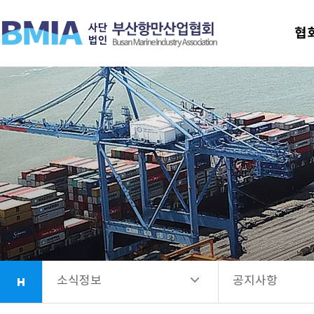
협회안내
공지사항
협
업무소개
선발공고
항만시설소개
회원사안내
소식정보
소식정보
공지사항